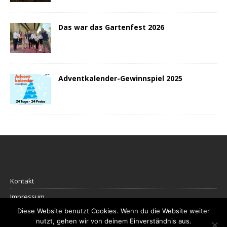
Das war das Gartenfest 2026
Adventkalender-Gewinnspiel 2025
Kontakt
Impressum
Diese Website benutzt Cookies. Wenn du die Website weiter
Datenschutz
nutzt, gehen wir von deinem Einverständnis aus.