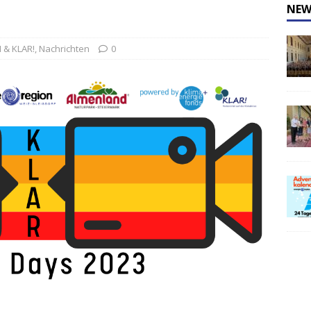
NEW
 & KLAR!
,
Nachrichten
0