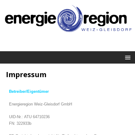
Impressum
Betreiber/Eigentümer
Energieregion Weiz-Gleisdorf GmbH
UID-Nr.: ATU 64710236
FN: 322933b