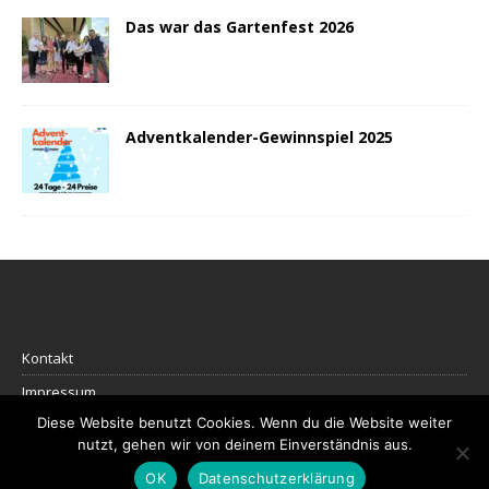
Das war das Gartenfest 2026
Adventkalender-Gewinnspiel 2025
Kontakt
Impressum
Diese Website benutzt Cookies. Wenn du die Website weiter
Datenschutz
nutzt, gehen wir von deinem Einverständnis aus.
OK
Datenschutzerklärung