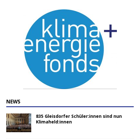
NEWS
835 Gleisdorfer Schüler:innen sind nun
Klimaheld:innen