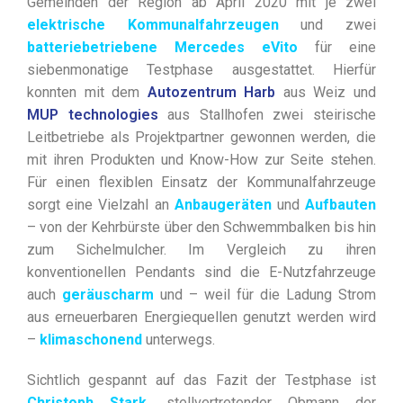
Gemeinden der Region ab April 2020 mit je zwei
elektrische Kommunalfahrzeugen
und zwei
batteriebetriebene Mercedes eVito
für eine
siebenmonatige Testphase ausgestattet. Hierfür
konnten mit dem
Autozentrum Harb
aus Weiz und
MUP technologies
aus Stallhofen zwei steirische
Leitbetriebe als Projektpartner gewonnen werden, die
mit ihren Produkten und Know-How zur Seite stehen.
Für einen flexiblen Einsatz der Kommunalfahrzeuge
sorgt eine Vielzahl an
Anbaugeräten
und
Aufbauten
– von der Kehrbürste über den Schwemmbalken bis hin
zum Sichelmulcher. Im Vergleich zu ihren
konventionellen Pendants sind die E-Nutzfahrzeuge
auch
geräuscharm
und – weil für die Ladung Strom
aus erneuerbaren Energiequellen genutzt werden wird
–
klimaschonend
unterwegs.
Sichtlich gespannt auf das Fazit der Testphase ist
Christoph Stark
, stellvertretender Obmann der