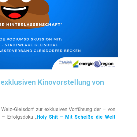
 exklusiven Kinovorstellung von
Weiz-Gleisdorf zur exklusiven Vorführung der – von
 – Erfolgsdoku „
Holy Shit – Mit Scheiße die Welt