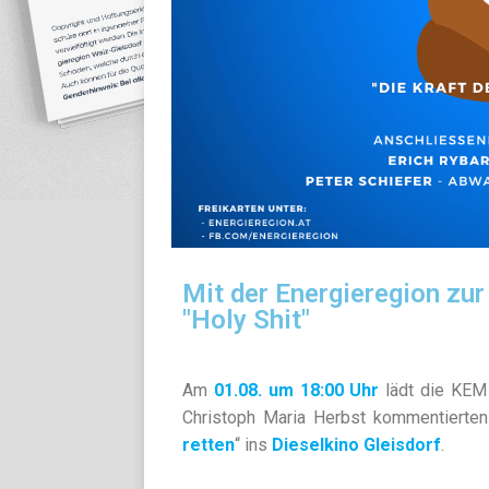
Mit der Energieregion zur
"Holy Shit"
Am
01.08. um 18:00 Uhr
lädt die KEM 
Christoph Maria Herbst kommentierten
retten
“ ins
Dieselkino Gleisdorf
.