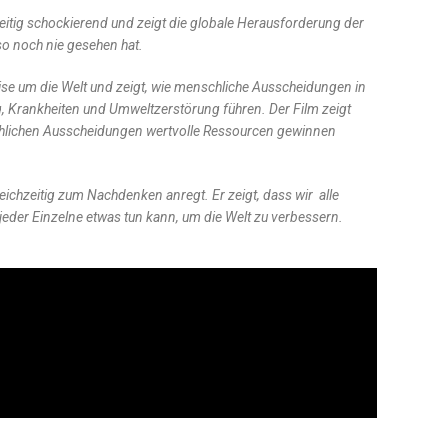
hzeitig schockierend und zeigt die globale Herausforderung der
o noch nie gesehen hat.
se um die Welt und zeigt, wie menschliche Ausscheidungen in
, Krankheiten und Umweltzerstörung führen. Der Film zeigt
hlichen Ausscheidungen wertvolle Ressourcen gewinnen
 gleichzeitig zum Nachdenken anregt. Er zeigt, dass wir alle
eder Einzelne etwas tun kann, um die Welt zu verbessern.