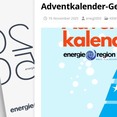
Adventkalender-Ge
19. November 2025
erwg2050
KEM 