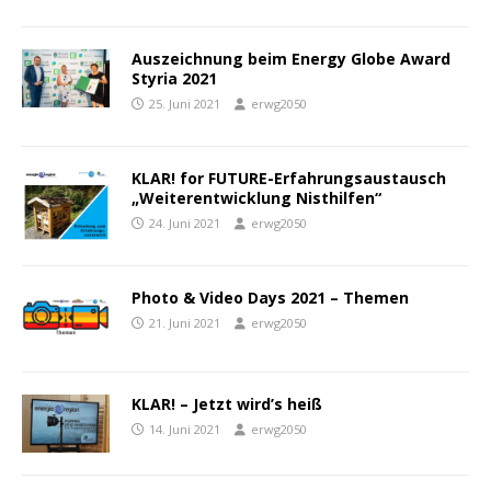
Auszeichnung beim Energy Globe Award
Styria 2021
25. Juni 2021
erwg2050
KLAR! for FUTURE-Erfahrungsaustausch
„Weiterentwicklung Nisthilfen“
24. Juni 2021
erwg2050
Photo & Video Days 2021 – Themen
21. Juni 2021
erwg2050
KLAR! – Jetzt wird’s heiß
14. Juni 2021
erwg2050