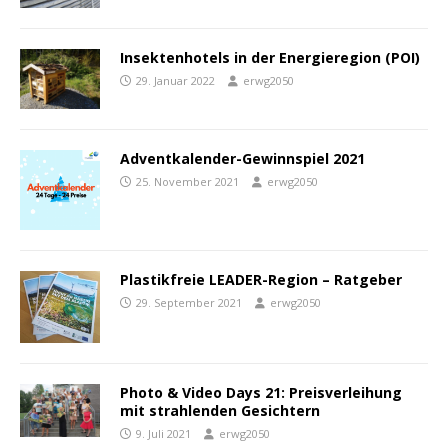
Insektenhotels in der Energieregion (POI)
29. Januar 2022
erwg2050
Adventkalender-Gewinnspiel 2021
25. November 2021
erwg2050
Plastikfreie LEADER-Region – Ratgeber
29. September 2021
erwg2050
Photo & Video Days 21: Preisverleihung
mit strahlenden Gesichtern
9. Juli 2021
erwg2050