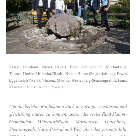
v.l.n.r.: Bernhard Ederer (Naas), Peter Schlagbauer (Mortantsch),
Thomas Derler (Mitterdorf/Raab), Nicole Hütter (Projektleitung), Erwin
Eggenreich (Weiz), Vinzenz Mautner (Gutenberg-Stenzengreith), Franz
Klamler (i.V. Eva Karrer, Passail)
Um die beliebte Raabklamm auch in Zukunft zu schützen und
gleichzeitig nützen zu können, setzen die sechs Raabklamm-
Gemeinden Mitterdorf/Raab, Mortantsch, Gutenberg-
Stenzengreith, Naas, Passail und Weiz über das gesamte Jahr