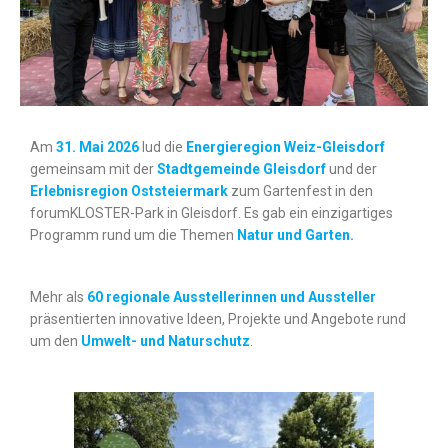
Am
31. Mai 2026
lud die
Energieregion Weiz-Gleisdorf
gemeinsam mit der
Stadtgemeinde Gleisdorf
und der
Erlebnisregion Oststeiermark
zum Gartenfest in den
forumKLOSTER-Park in Gleisdorf. Es gab ein einzigartiges
Programm rund um die Themen
Natur und Garten.
Mehr als
6
0 regionale Ausstellerinnen und Aussteller
präsentierten innovative Ideen, Projekte und Angebote rund
um den
Umwelt- und Naturschutz
.