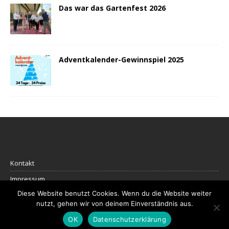
Das war das Gartenfest 2026
Adventkalender-Gewinnspiel 2025
Kontakt
Impressum
Diese Website benutzt Cookies. Wenn du die Website weiter
Datenschutz
nutzt, gehen wir von deinem Einverständnis aus.
OK
Datenschutzerklärung