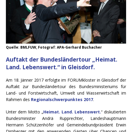
Quelle: BMLFUW, Fotograf: APA-Gerhard Buchacher
Auftakt der Bundesländertour „Heimat.
Land. Lebenswert.“ in Gleisdorf.
Am 18. Jänner 2017 erfolgte im FORUMkloster in Gleisdorf der
Auftakt zur Bundesländertour
des Bundesministeriums für
Land- und Forstwirtschaft, Umwelt und Wasserwirtschaft
im
Rahmen des
Regionalschwerpunktes 2017
.
Unter dem Motto „
Heimat. Land. Lebenswert.
“ diskutierten
Bundesminister Andrä Rupprechter, Landeshauptmann
Hermann Schützenhöfer und Gemeindebundpräsident Erwin
Dirnberger mit den anwesenden Gästen über Chancen und