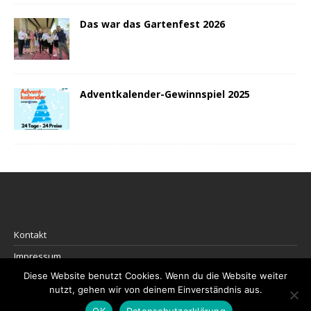
Das war das Gartenfest 2026
Adventkalender-Gewinnspiel 2025
Kontakt
Impressum
Diese Website benutzt Cookies. Wenn du die Website weiter
Datenschutz
nutzt, gehen wir von deinem Einverständnis aus.
OK
Datenschutzerklärung