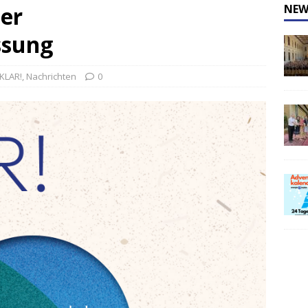
der
NEW
ssung
KLAR!
,
Nachrichten
0