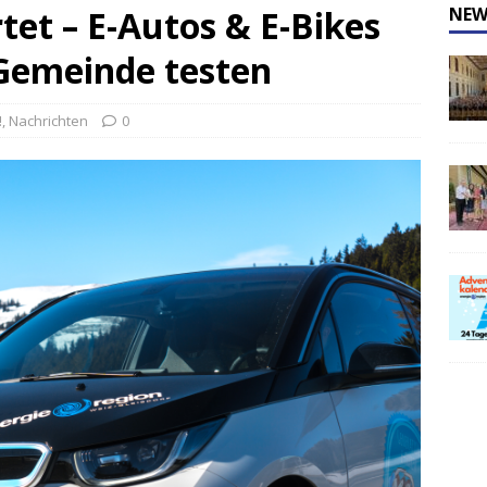
et – E-Autos & E-Bikes
NEW
 Gemeinde testen
!
,
Nachrichten
0