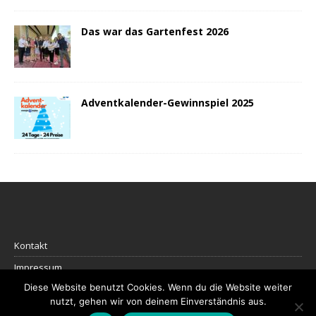
Das war das Gartenfest 2026
Adventkalender-Gewinnspiel 2025
Kontakt
Impressum
Diese Website benutzt Cookies. Wenn du die Website weiter
Datenschutz
nutzt, gehen wir von deinem Einverständnis aus.