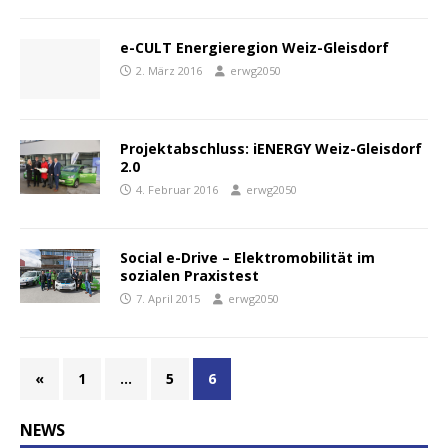
e-CULT Energieregion Weiz-Gleisdorf
2. März 2016
erwg2050
Projektabschluss: iENERGY Weiz-Gleisdorf
2.0
4. Februar 2016
erwg2050
Social e-Drive – Elektromobilität im
sozialen Praxistest
7. April 2015
erwg2050
«
1
…
5
6
NEWS