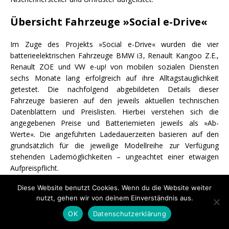
Übersicht Fahrzeuge »Social e-Drive«
Im Zuge des Projekts »Social e-Drive« wurden die vier
batterieelektrischen Fahrzeuge BMW i3, Renault Kangoo Z.E.,
Renault ZOE und VW e-up! von mobilen sozialen Diensten
sechs Monate lang erfolgreich auf ihre Alltagstauglichkeit
getestet. Die nachfolgend abgebildeten Details dieser
Fahrzeuge basieren auf den jeweils aktuellen technischen
Datenblättern und Preislisten. Hierbei verstehen sich die
angegebenen Preise und Batteriemieten jeweils als »Ab-
Werte«. Die angeführten Ladedauerzeiten basieren auf den
grundsätzlich für die jeweilige Modellreihe zur Verfügung
stehenden Lademöglichkeiten – ungeachtet einer etwaigen
Aufpreispflicht.
Diese Website benutzt Cookies. Wenn du die Website weiter
Für die Total Costs of Ownership-Betrachtung wurde als Basis
nutzt, gehen wir von deinem Einverständnis aus.
der TCO-Rechner der E-Modellregion VLOTTE und des ÖAMTC
herangezogen. Hierbei wurden neben den jeweils
OK
Datenschutzerklärung
fahrzeugspezifischen Kosten die folgenden allgemeinen