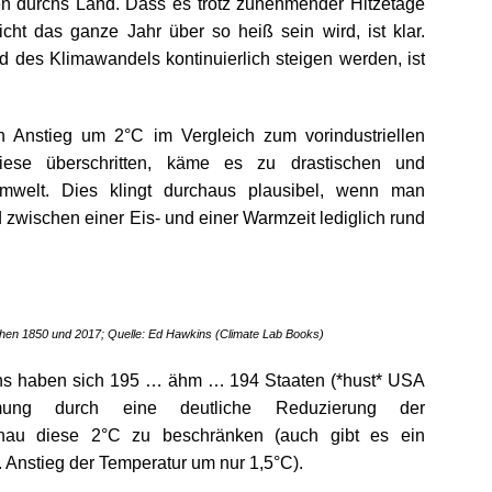
en durchs Land. Dass es trotz zunehmender Hitzetage
nicht das ganze Jahr über so heiß sein wird, ist klar.
 des Klimawandels kontinuierlich steigen werden, ist
n Anstieg um 2°C im Vergleich zum vorindustriellen
iese überschritten, käme es zu drastischen und
welt. Dies klingt durchaus plausibel, wenn man
 zwischen einer Eis- und einer Warmzeit lediglich rund
chen 1850 und 2017;
Quelle: Ed Hawkins (Climate Lab Books)
s haben sich 195 … ähm … 194 Staaten (*hust* USA
ärmung durch eine deutliche Reduzierung der
nau diese 2°C zu beschränken (auch gibt es ein
x. Anstieg der Temperatur um nur 1,5°C).