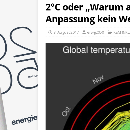
2°C oder „Warum a
Anpassung kein We
3. August 2017
erwg2050
KEM & KL