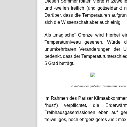
Diesen Sommer rollten vierte Hitzewell
und -wellen freilich (und gottseidank) 
Darüber, dass die Temperaturen aufgrund
sich die Wissenschaft aber auch einig.
Als „magische“ Grenze wird hierbei ei
Temperaturniveau gesehen. Würde d
unumkehrbaren Veränderungen der Um
bedenkt, dass der Temperaturunterschied
5 Grad beträgt.
Zunahme der globalen Temperatur zwis
Im Rahmen des Pariser Klimaabkommen
*hust*) verpflichtet, die Erderw
Treibhausgasemissionen eben auf ge
freiwilliges, noch ehrgeizigeres Ziel: ma