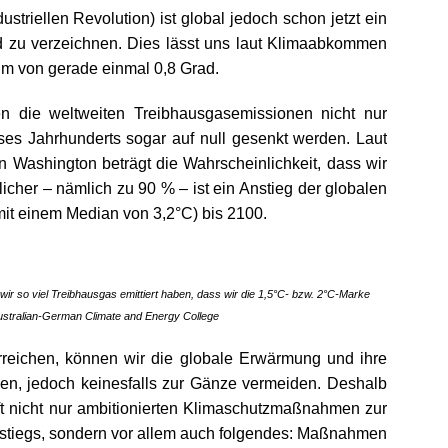
striellen Revolution) ist global jedoch schon jetzt ein
d zu verzeichnen. Dies lässt uns laut Klimaabkommen
um von gerade einmal 0,8 Grad.
n die weltweiten Treibhausgasemissionen nicht nur
eses Jahrhunderts sogar auf null gesenkt werden. Laut
on Washington beträgt die Wahrscheinlichkeit, dass wir
licher – nämlich zu 90 % – ist ein Anstieg der globalen
it einem Median von 3,2°C) bis 2100.
ir so viel Treibhausgas emittiert haben, dass wir die 1,5°C- bzw. 2°C-Marke
ustralian-German Climate and Energy College
rreichen, können wir die globale Erwärmung und ihre
n, jedoch keinesfalls zur Gänze vermeiden. Deshalb
ft nicht nur ambitionierten Klimaschutzmaßnahmen zur
stiegs, sondern vor allem auch folgendes: Maßnahmen