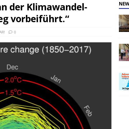
n der Klimawandel-
NEW
g vorbeiführt.“
AR!
0